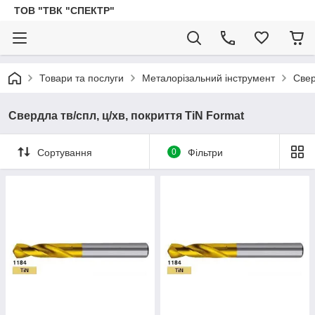
ТОВ "ТВК "СПЕКТР"
Товари та послуги
Металорізальний інструмент
Све
Свердла тв/спл, ц/хв, покриття TiN Format
Сортування
0
Фільтри