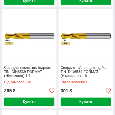
Купити
Купити
Свердло тв/спл, циліндр/хв,
Свердло тв/спл, циліндр/хв,
TiN, DIN6539 FORMAT
TiN, DIN6539 FORMAT
(Німеччина) 1.7
(Німеччина) 1.8
Під замовлення
Під замовлення
295
301
₴
₴
Купити
Купити