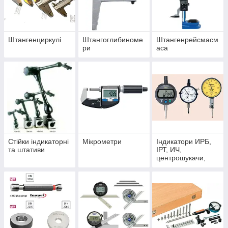
Штангенциркулі
Штангоглибиноме
Штангенрейсмасм
Завантажити повний каталог можна за
ри
аса
цим посиланням —
СПЕКТР-
МЕРТИК
(180 МБ)
Стійки індикаторні
Мікрометри
Індикатори ИРБ,
та штативи
ІРТ, ИЧ,
центрошукачи,
вимірювальні
щупи