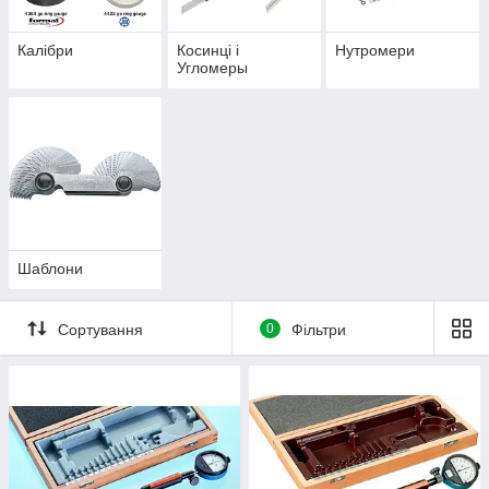
Калібри
Косинці і
Нутромери
Угломеры
Шаблони
Сортування
0
Фільтри