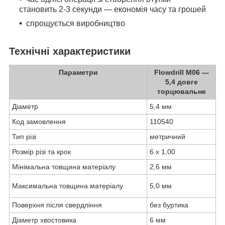
становить 2-3 секунди — економія часу та грошей
спрощується виробництво
Технічні характеристики
Параметри
Flowdrill M06 —
5,4 довге
торцювальне
Діаметр
5,4 мм
Код замовлення
110540
Тип різі
метричний
Розмір різі та крок
6 х 1,00
Мінімальна товщина матеріалу
2,6 мм
Максимальна товщина матеріалу
5,0 мм
Поверхня після свердління
без буртика
Діаметр хвостовика
6 мм