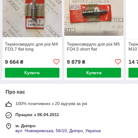
Термосвердло для різі М4
Термосвердло для різі М5
Терм
FD3,7 flat long
FD4,5 short flat
М10 
9 664
9 879
14 
₴
₴
Купити
Купити
Про нас
100% позитивних з 20 відгуків за рік
Працює з 06.04.2011
м. Дніпро
вул. Новокримська, 56/10, Дніпро, Україна