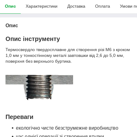
Опис
Характеристики
Доставка
Оплата
Умови п
Опис
Опис інструменту
Термосвердло твердосплавне для створення різі M6 з кроком
1,0 мм у тонкостінному металі завтовшки від 2,6 до 5,0 мм,
поверхня без верхнього буртика.
Переваги
екологічно чисте безструмежне виробництво
час однієї операції зі створення втулки