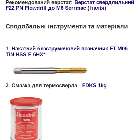
Рекомендований верстат:
Верстат свердлильний
F22 PN Flowdrill до М6 Serrmac (Італія)
Сподобальні інструменти та матеріали
1.
Накатний безструмечовий позначник FT М06
TiN HSS-E 6HX*
2. Смазка для термосверла -
FDKS 1kg