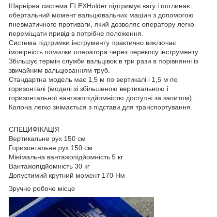
Шарнірна система FLEXHolder підтримує вагу і поглинає
обертальний момент вальцювальних машин з допомогою
пневматичного противаги, який дозволяє оператору легко
переміщати привід в потрібне положення.
Система підтримки інструменту практично виключає
імовірність помилки оператора через перекосу інструменту.
Збільшує термін служби вальцівок в три рази в порівнянні із
звичайним вальцюванням труб.
Стандартна модель має 1,5 м по вертикалі і 1,5 м по
горизонталі (моделі зі збільшеною вертикальною і
горизонтальної вантажопідйомністю доступні за запитом).
Колона легко знімається з підстави для транспортування.
СПЕЦИФІКАЦІЯ
Вертикальне рух 150 см
Горизонтальне рух 150 см
Мінімальна вантажопідйомність 5 кг
Вантажопідйомність 30 кг
Допустимий крутний момент 170 Нм
Зручне робоче місце