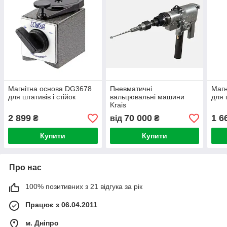
Магнітна основа DG3678
Пневматичні
Магн
для штативів і стійок
вальцювальні машини
для 
Krais
2 899
70 000
1 6
₴
від
₴
Купити
Купити
Про нас
100% позитивних з 21 відгука за рік
Працює з 06.04.2011
м. Дніпро