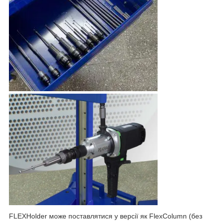
FLEXHolder може поставлятися у версії як FlexColumn (без