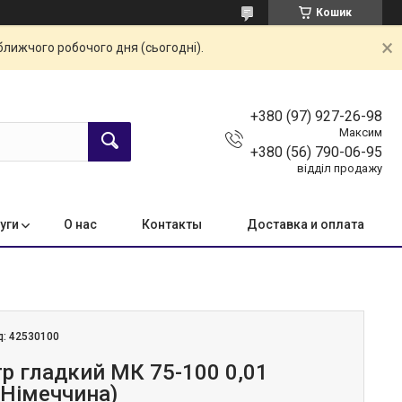
Кошик
ближчого робочого дня (сьогодні).
+380 (97) 927-26-98
Максим
+380 (56) 790-06-95
відділ продажу
уги
О нас
Контакты
Доставка и оплата
д:
42530100
р гладкий МК 75-100 0,01
Німеччина)