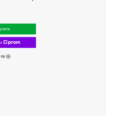
упити
 з
-98