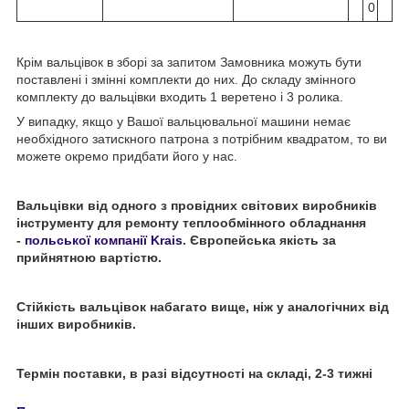
0
Крім вальцівок в зборі за запитом Замовника можуть бути
поставлені і змінні комплекти до них. До складу змінного
комплекту до вальцівки входить 1 веретено і 3 ролика.
У випадку, якщо у Вашої вальцювальної машини немає
необхідного затискного патрона з потрібним квадратом, то ви
можете окремо придбати його у нас.
Вальцівки від одного з провідних світових виробників
інструменту для ремонту теплообмінного обладнання
-
польської компанії Krais
.
Європейська якість за
прийнятною вартістю.
Стійкість вальцівок набагато вище, ніж у аналогічних від
інших виробників.
Термін поставки, в разі відсутності на складі, 2-3 тижні