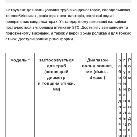
Інструмент для вальцювання труб в конденсаторах, холодильниках,
теплообмінниках, радіаторах вентиляторів, нагрівачі води і
поверхневих конденсаторах. У стандартному виконанні вальцівки
постачаються з упорними втулками STC. Доступні у звичайному та
подовженому виконанні, а також у версії з
5-ма роликами для тонких
стінок. Доступні ролики різної форми.
модель *
застосовується
Диапазон
р
г
Р
для труб
вальцювання,
а
л
о
(зовнящній
мм (dмін. -
б
у
з
диаметр
dмакс.)
о
б
м
и товщіна стінки,
ч
и
і
мм)
а
н
р
я
а
д
в
к
л
а
в
и
л
а
н
ь
д
а
ц
р
р
ю
а
о
в
т