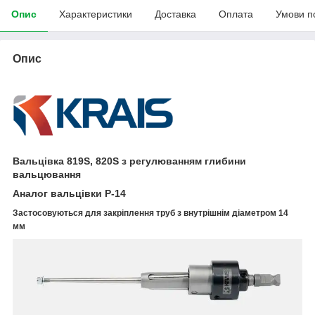
Опис
Характеристики
Доставка
Оплата
Умови п
Опис
Вальцівка 819S, 820S з регулюванням глибини
вальцювання
Аналог вальцівки Р-14
Застосовуються для закріплення труб з внутрішнім діаметром 14
мм