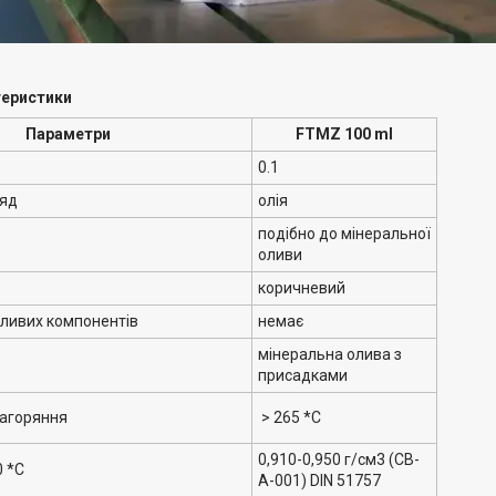
теристики
Параметри
FTMZ 100 ml
0.1
ляд
олія
подібно до мінеральної
оливи
коричневий
дливих компонентів
немає
мінеральна олива з
присадками
загоряння
> 265 *C
0,910-0,950 г/см3 (CB-
0 *С
A-001) DIN 51757