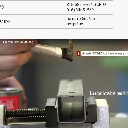
315-385 мм2/с (CB-O-
 °C
016) DIN 51562
не потрібно/не
я/ рук
потрібно