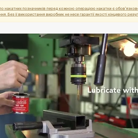
о накатних позначників перед кожною операцією накатки є обов'язковою
я. Без її використання виробник не несе гарантії якості кінцевого резу