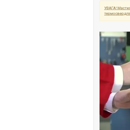
УВАГА! Мастил
термосвердлінн