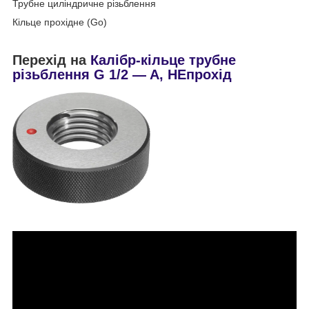
Трубне циліндричне різьблення
Кільце прохідне (Go)
Перехід на
Калібр-кільце трубне
різьблення G 1/2 — A, НЕпрохід