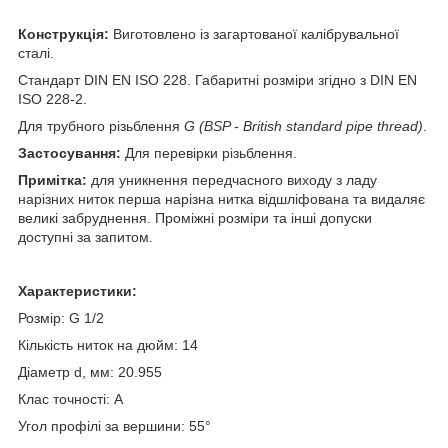
Конструкція:
Виготовлено із загартованої калібрувальної
сталі.
Стандарт DIN EN ISO 228. Габаритні розміри згідно з DIN EN
ISO 228-2.
Для трубного різьблення
G (
BSP - British standard pipe thread)
.
Застосування:
Для перевірки різьблення.
Примітка:
для уникнення передчасного виходу з ладу
нарізних ниток перша нарізна нитка відшліфована та видаляє
великі забруднення. Проміжні розміри та інші допуски
доступні за запитом.
Характеристики:
Розмір: G 1/2
Кількість ниток на дюйм: 14
Діаметр d, мм: 20.955
Клас точності: А
Угол профілі за вершини: 55°