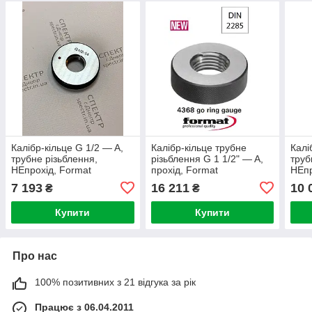
Калібр-кільце G 1/2 — A,
Калібр-кільце трубне
Калі
трубне різьблення,
різьблення G 1 1/2" — A,
труб
НЕпрохід, Format
прохід, Format
НЕпр
(Німеччина)
(Німеччина)
(Нім
7 193
16 211
10 
₴
₴
Купити
Купити
Про нас
100% позитивних з 21 відгука за рік
Працює з 06.04.2011