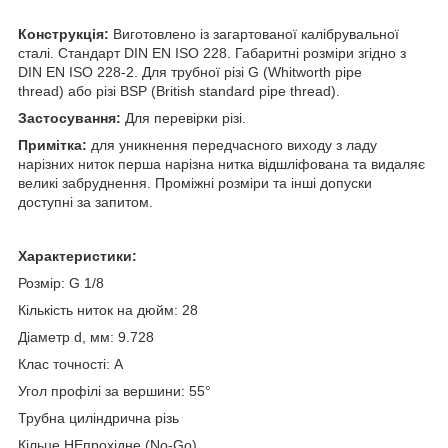
Конструкція:
Виготовлено із загартованої калібрувальної
сталі. Стандарт DIN EN ISO 228. Габаритні розміри згідно з
DIN EN ISO 228-2. Для трубної різі G (Whitworth pipe
thread) або різі BSP (British standard pipe thread).
Застосування:
Для перевірки різі.
Примітка:
для уникнення передчасного виходу з ладу
нарізних ниток перша нарізна нитка відшліфована та видаляє
великі забруднення. Проміжні розміри та інші допуски
доступні за запитом.
Характеристики:
Розмір: G 1/8
Кількість ниток на дюйм: 28
Діаметр d, мм: 9.728
Клас точності: А
Угол профілі за вершини: 55°
Трубна циліндрична різь
Кільце НЕпрохідне (No-Go)