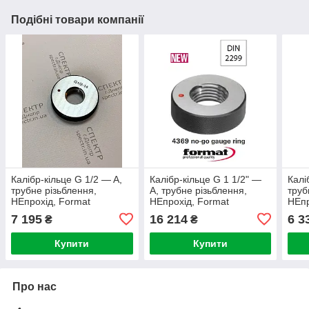
Подібні товари компанії
Калібр-кільце G 1/2 — A,
Калібр-кільце G 1 1/2" —
Калі
трубне різьблення,
A, трубне різьблення,
труб
НЕпрохід, Format
НЕпрохід, Format
НЕпр
(Німеччина)
(Німеччина)
(Нім
7 195
16 214
6 3
₴
₴
Купити
Купити
Про нас