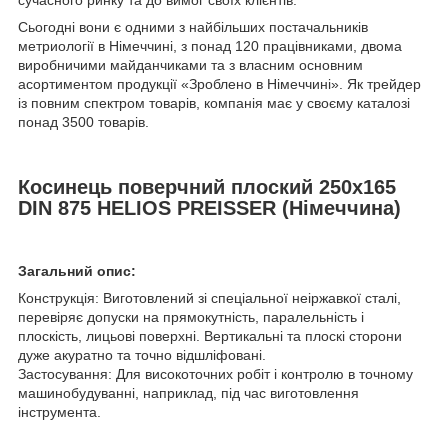
сучасного ринку та до вимог своїх клієнтів.
Сьогодні вони є одними з найбільших постачальників
метриології в Німеччині, з понад 120 працівниками, двома
виробничими майданчиками та з власним основним
асортиментом продукції «Зроблено в Німеччині». Як трейдер
із повним спектром товарів, компанія має у своєму каталозі
понад 3500 товарів.
Косинець поверчний плоский 250х165
DIN 875 HELIOS PREISSER (Німеччина)
Загальний опис:
Конструкція: Виготовлений зі спеціальної неіржавкої сталі,
перевіряє допуски на прямокутність, паралельність і
плоскість, лицьові поверхні. Вертикальні та плоскі сторони
дуже акуратно та точно відшліфовані.
Застосування: Для високоточних робіт і контролю в точному
машинобудуванні, наприклад, під час виготовлення
інструмента.