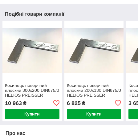
Подібні товари компанії
Косинець поверчний
Косинець поверчний
Коси
плоский 300х200 DIN875/0
плоский 200х130 DIN875/0
плос
HELIOS PREISSER
HELIOS PREISSER
HEL
(Німеччина)
(Німеччина)
(Нім
10 963
6 825
3 6
₴
₴
Купити
Купити
Про нас