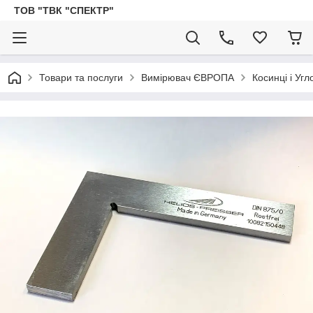
ТОВ "ТВК "СПЕКТР"
Товари та послуги
Вимірювач ЄВРОПА
Косинці і Уг