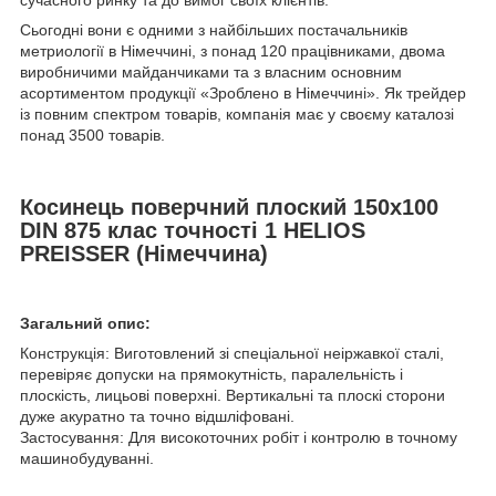
сучасного ринку та до вимог своїх клієнтів.
Сьогодні вони є одними з найбільших постачальників
метриології в Німеччині, з понад 120 працівниками, двома
виробничими майданчиками та з власним основним
асортиментом продукції «Зроблено в Німеччині». Як трейдер
із повним спектром товарів, компанія має у своєму каталозі
понад 3500 товарів.
Косинець поверчний плоский 150х100
DIN 875 клас точності 1 HELIOS
PREISSER (Німеччина)
Загальний опис:
Конструкція: Виготовлений зі спеціальної неіржавкої сталі,
перевіряє допуски на прямокутність, паралельність і
плоскість, лицьові поверхні. Вертикальні та плоскі сторони
дуже акуратно та точно відшліфовані.
Застосування: Для високоточних робіт і контролю в точному
машинобудуванні.