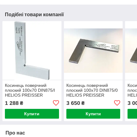
Подібні товари компанії
Косинець поверчний
Косинець поверчний
Коси
плоский 100х70 DIN875/I
плоский 100х70 DIN875/0
плос
HELIOS PREISSER
HELIOS PREISSER
HEL
(Німеччина)
(Німеччина)
(Нім
1 288
3 650
3 0
₴
₴
Купити
Купити
Про нас