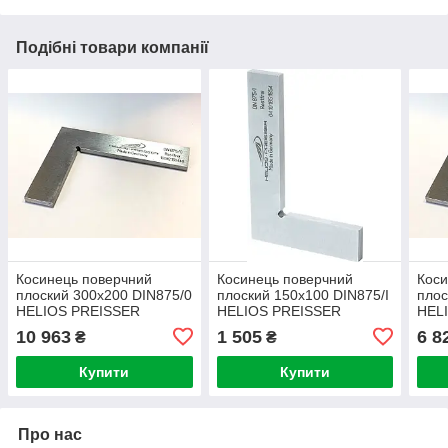
Подібні товари компанії
Косинець поверчний
Косинець поверчний
Коси
плоский 300х200 DIN875/0
плоский 150х100 DIN875/I
плос
HELIOS PREISSER
HELIOS PREISSER
HEL
(Німеччина)
(Німеччина)
(Нім
10 963
1 505
6 8
₴
₴
Купити
Купити
Про нас