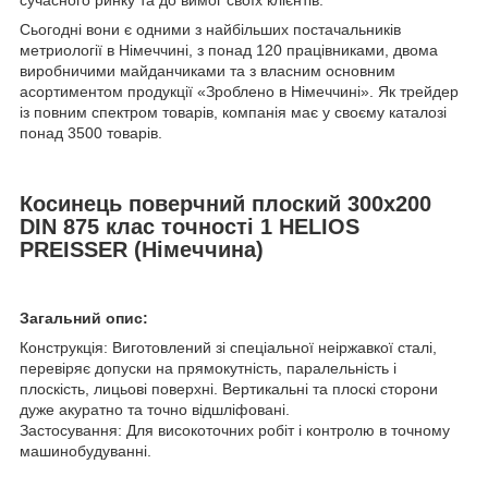
сучасного ринку та до вимог своїх клієнтів.
Сьогодні вони є одними з найбільших постачальників
метриології в Німеччині, з понад 120 працівниками, двома
виробничими майданчиками та з власним основним
асортиментом продукції «Зроблено в Німеччині». Як трейдер
із повним спектром товарів, компанія має у своєму каталозі
понад 3500 товарів.
Косинець поверчний плоский 300х200
DIN 875 клас точності 1 HELIOS
PREISSER (Німеччина)
Загальний опис:
Конструкція: Виготовлений зі спеціальної неіржавкої сталі,
перевіряє допуски на прямокутність, паралельність і
плоскість, лицьові поверхні. Вертикальні та плоскі сторони
дуже акуратно та точно відшліфовані.
Застосування: Для високоточних робіт і контролю в точному
машинобудуванні.