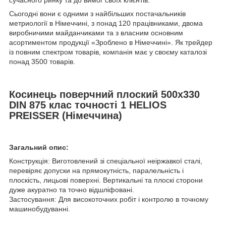
сучасного ринку та до вимог своїх клієнтів.
Сьогодні вони є одними з найбільших постачальників
метриології в Німеччині, з понад 120 працівниками, двома
виробничими майданчиками та з власним основним
асортиментом продукції «Зроблено в Німеччині». Як трейдер
із повним спектром товарів, компанія має у своєму каталозі
понад 3500 товарів.
Косинець поверчний плоский 500х330
DIN 875 клас точності 1 HELIOS
PREISSER (Німеччина)
Загальний опис:
Конструкція: Виготовлений зі спеціальної неіржавкої сталі,
перевіряє допуски на прямокутність, паралельність і
плоскість, лицьові поверхні. Вертикальні та плоскі сторони
дуже акуратно та точно відшліфовані.
Застосування: Для високоточних робіт і контролю в точному
машинобудуванні.