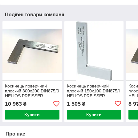
Подібні товари компанії
Косинець поверчний
Косинець поверчний
Коси
плоский 300х200 DIN875/0
плоский 150х100 DIN875/I
плос
HELIOS PREISSER
HELIOS PREISSER
HEL
(Німеччина)
(Німеччина)
(Нім
10 963
1 505
8 9
₴
₴
Купити
Купити
Про нас