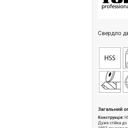
Свердло дв
Загальний о
Конструкція:
HS
Дуже стійка до 