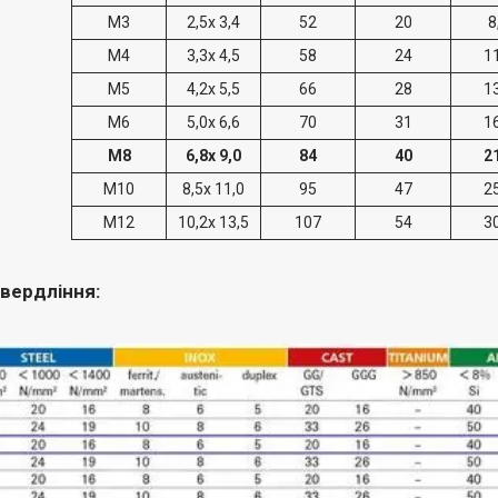
М3
2,5х 3,4
52
20
8
М4
3,3х 4,5
58
24
1
М5
4,2х 5,5
66
28
1
М6
5,0х 6,6
70
31
1
М8
6,8х 9,0
84
40
2
М10
8,5х 11,0
95
47
2
М12
10,2х 13,5
107
54
3
вердління: