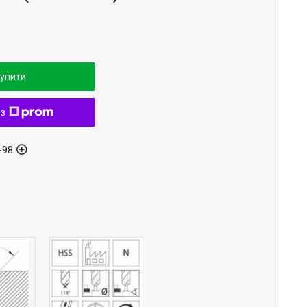
упити
 з
-98