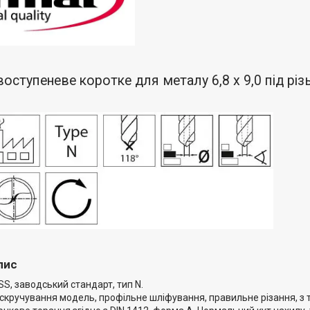
оступеневе коротке для металу 6,8 х 9,0 під рі
пис
S, заводський стандарт, тип N.
скручування модель, профільне шліфування, правильне різання, з т