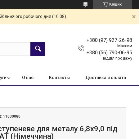
Кошик
айближчого робочого дня (10.08).
+380 (97) 927-26-98
Максим
+380 (56) 790-06-95
відділ продажу
уги
О нас
Контакты
Доставка и оплата
д:
11030080
тупеневе для металу 6,8х9,0 під
T (Німеччина)