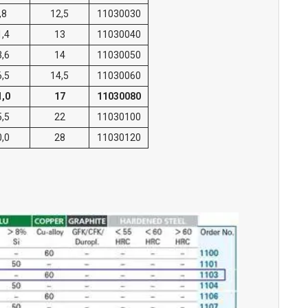
,8
12,5
11030030
1,4
13
11030040
3,6
14
11030050
6,5
14,5
11030060
1,0
17
11030080
5,5
22
11030100
0,0
28
11030120