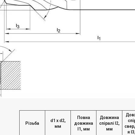
Дов
Повна
Довжина
d1 x d2,
спі
Різьба
довжина
спіралі l2,
мм
свер
l1, мм
мм
я l