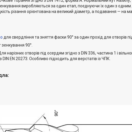
очкове торання згідно з DIN 1412, форма A. Нормальний кут нахилу
енкування виробляються за один етап, поєднуючи їх один з одним. 
ість різання орієнтована на великий діаметр, а подавання — на ма
ло
для свердління та зняття фаски 90° за один прохід для отворів під
т зенкування 90°.
ля нарізних отворів під осердям згідно з DIN 336, частина 1 і вільно
з DIN EN 20273. Особливо підходить для верстатів із ЧПК.
дла: