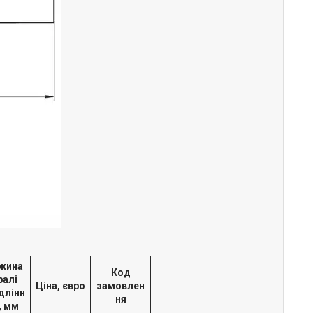
жина
Код
ралі
Ціна, євро
замовлен
длінн
ня
3, мм