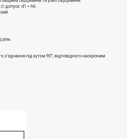
, товщина серцевини та ухил серцевини.
∅ допуск: d1 = h6.
лий.
 різь.
го з'єднання під кутом 90°, відповідного наскрізним