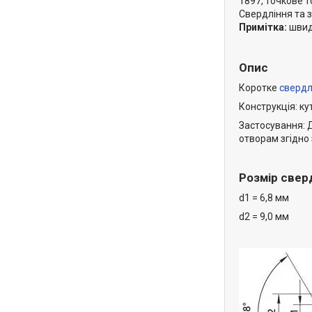
1897, точкове т
Свердління та з
Примітка:
швидк
Опис
Коротке
сверд
Конструкція: ку
Застосування: Д
отворам згідно 
Розмір свер
d1 = 6,8 мм
d2 = 9,0 мм