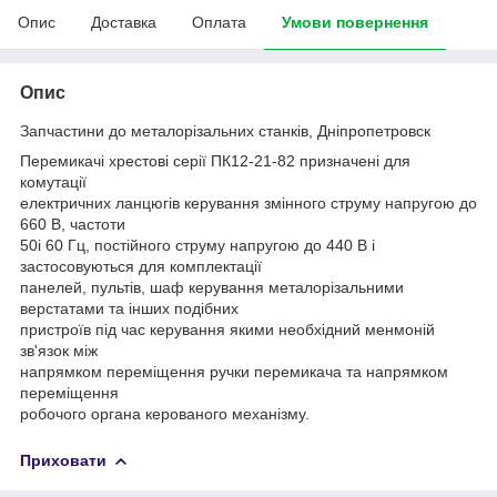
Опис
Доставка
Оплата
Умови повернення
Опис
Запчастини до металорізальних станків, Дніпропетровск
Перемикачі хрестові серії ПК12-21-82 призначені для
комутації
електричних ланцюгів керування змінного струму напругою до
660 В, частоти
50і 60 Гц, постійного струму напругою до 440 В і
застосовуються для комплектації
панелей, пультів, шаф керування металорізальними
верстатами та інших подібних
пристроїв під час керування якими необхідний менмоній
зв'язок між
напрямком переміщення ручки перемикача та напрямком
переміщення
робочого органа керованого механізму.
Приховати