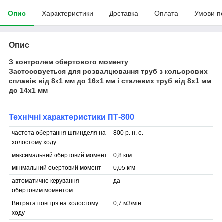
Опис
Характеристики
Доставка
Оплата
Умови п
Опис
З контролем обертового моменту
Застосовуеться для розвалцювання труб з кольорових
сплавів від 8x1 мм до 16х1 мм і сталевих труб від 8x1 мм
до 14x1 мм
Технічні характеристики ПТ-800
частота обертання шпинделя на
800 р. н. е.
холостому ходу
максимальний обертовий момент
0,8 кгм
мінімальний обертовий момент
0,05 кгм
автоматичне керування
да
обертовим моментом
Витрата повітря на холостому
0,7 м
3
/мін
ходу