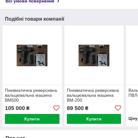
Всі умови повернення
Подібні товари компанії
Пневматична реверсивна
Пневматична реверсивна
Вал
вальцювальна машина
вальцювальна машина
ПВЛ-
ВМ500
ВМ-200
105 000
89 500
₴
₴
Цін
Купити
Купити