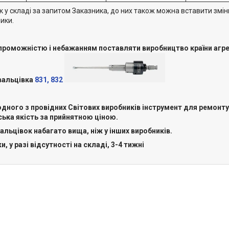
к у складі за запитом Заказника, до них також можна вставити змі
лики.
спроможністю і небажанням поставляти виробництво країни агре
вальцівка
831, 832
одного з провідних Світових виробників інструмент для ремонт
ька якість за прийнятною ціною.
альцівок набагато вища, ніж у інших виробників.
, у разі відсутності на складі, 3-4 тижні