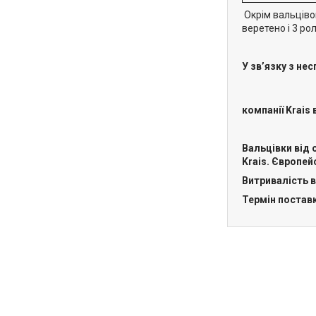
Окрім вальціво
веретено і 3 ро
У зв’язку з не
компанії Krais
Вальцівки від 
Krais.
Європейс
Витривалість в
Термін поставки