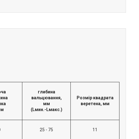
оча
глибина
ина
вальцювання,
Розмір квадрата
ика
мм
веретена, мм
мм
(Lмин.-Lмакс.)
0
25 - 75
11