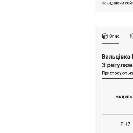
покидаючи сайт
Опис
Вальцівка 
З регулюв
Пристосуються
модель 
Р-17