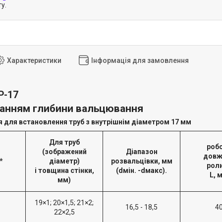
у.
Характеристики
Інформація для замовлення
Р-17
анням глибини вальцювання
 для встановлення труб з внутрішнім діаметром 17 мм
Для труб
роб
(зображений
Діапазон
довж
*
діаметр)
розвальцівки, мм
рол
і товщина стінки,
(dмін. -dмакс).
L, 
мм)
19×1; 20×1,5; 21×2;
16,5 - 18,5
4
22×2,5