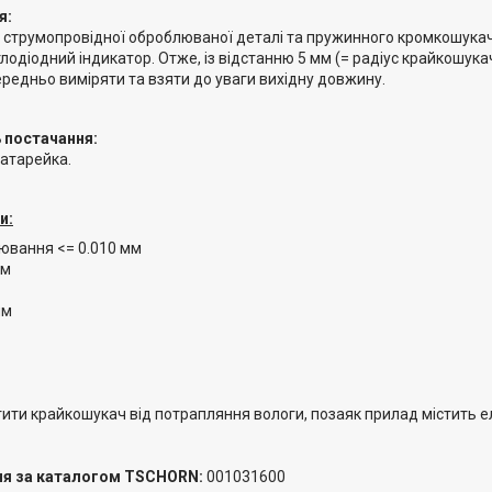
я:
я струмопровідної оброблюваної деталі та пружинного кромкошукача
лодіодний індикатор. Отже, із відстанню 5 мм (= радіус крайкошук
ередньо виміряти та взяти до уваги вихідну довжину.
 постачання:
атарейка.
и:
іювання <= 0.010 мм
мм
мм
ити крайкошукач від потрапляння вологи, позаяк прилад містить е
ня за каталогом TSCHORN:
001031600