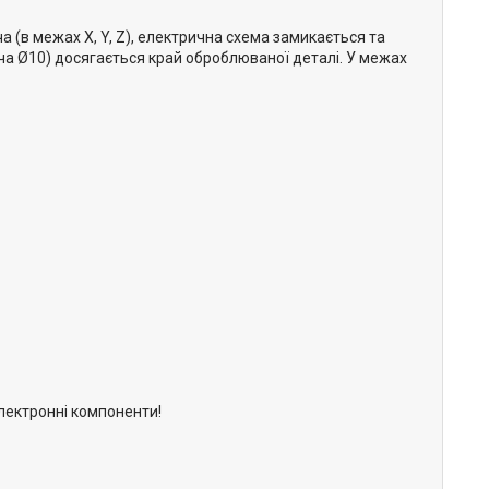
 (в межах X, Y, Z), електрична схема замикається та
ача Ø10) досягається край оброблюваної деталі. У межах
лектронні компоненти!