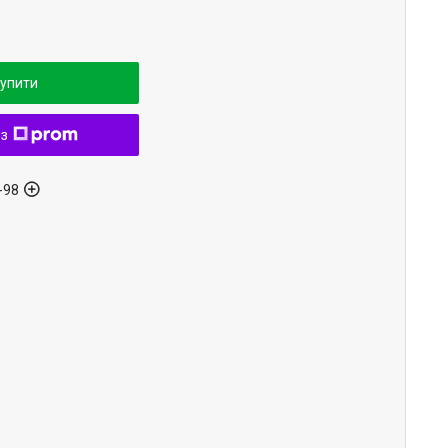
упити
 з
-98