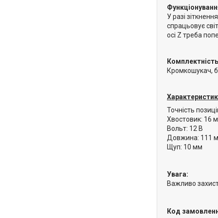
Функціонуванн
У разі зіткненн
спрацьовує світ
осі Z треба поп
Комплектність
Кромкошукач, б
Характеристик
Точність позиц
Хвостовик: 16 
Вольт: 12 В
Довжина: 111 
Щуп: 10 мм
Увага:
Важливо захист
Код замовлен