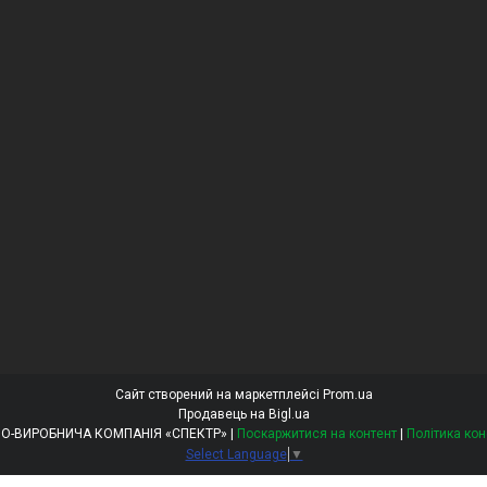
Сайт створений на маркетплейсі
Prom.ua
Продавець на Bigl.ua
ТОВ «ТОРГОВО-ВИРОБНИЧА КОМПАНІЯ «СПЕКТР» |
Поскаржитися на контент
|
Політика кон
Select Language
▼