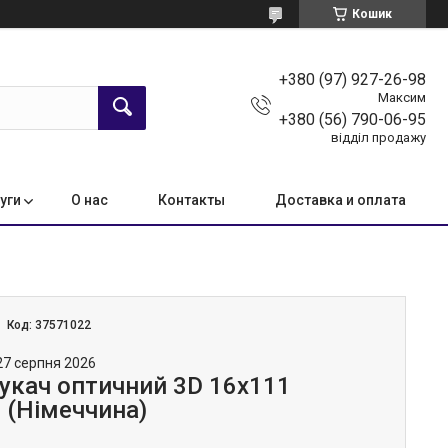
Кошик
+380 (97) 927-26-98
Максим
+380 (56) 790-06-95
відділ продажу
уги
О нас
Контакты
Доставка и оплата
Код:
37571022
27 серпня 2026
кач оптичний 3D 16х111
(Німеччина)