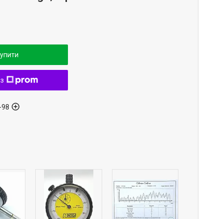
упити
 з
-98