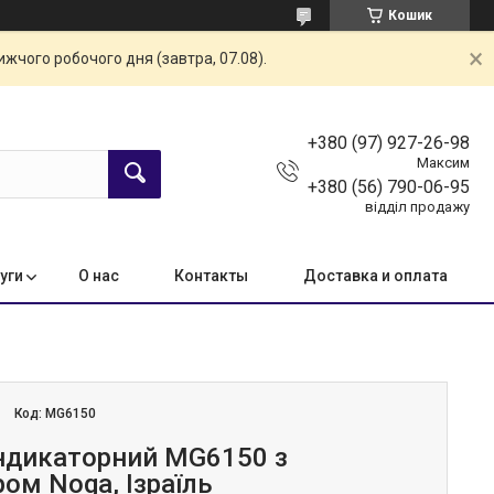
Кошик
жчого робочого дня (завтра, 07.08).
+380 (97) 927-26-98
Максим
+380 (56) 790-06-95
відділ продажу
уги
О нас
Контакты
Доставка и оплата
Код:
MG6150
ндикаторний MG6150 з
ом Noga, Ізраїль