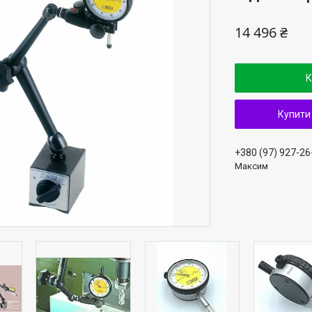
14 496 ₴
К
Купити
+380 (97) 927-26
Максим