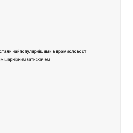
A стали найпопулярнішими в промисловості
им шарнірним затискачем