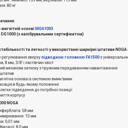
ня: 80 кг
ачання:
 магнітній основі
MG61003
 DG1000 (з калібрувальним сертифікатом)
стабільності та легкості у використанні шарнірні штативи NOG
е регулювання зверху
підводною головкою
FA1500
з універсальн
, 8 мм, 3/8' і ластівчин хвіст
ий механізм затиску з пружним передаванням навантаження
 штатив
агнітна основа із системою вмик/вимк
іксація в будь-якому положенні
легке підведення до потрібної позиції
риття корпусу
000 NOGA
иферблата: 58 мм
вимірювання: 10 мм
ки: 0,01 мм
фіксації: 8,0 мм