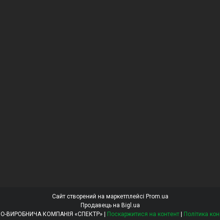
Сайт створений на маркетплейсі
Prom.ua
Продавець на Bigl.ua
ТОВ «ТОРГОВО-ВИРОБНИЧА КОМПАНІЯ «СПЕКТР» |
Поскаржитися на контент
|
Політика кон