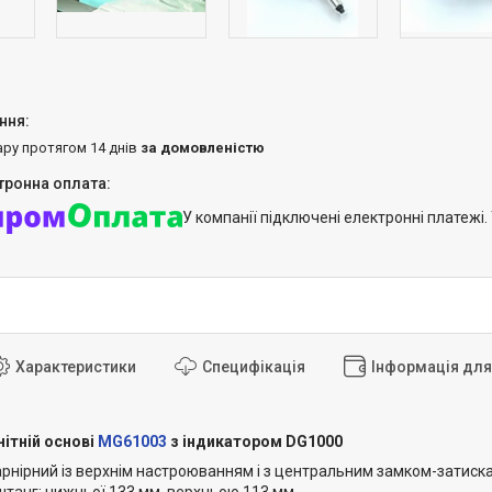
ару протягом 14 днів
за домовленістю
У компанії підключені електронні платежі
Характеристики
Специфікація
Інформація дл
ітній основі
MG61003
з індикатором DG1000
нірний із верхнім настроюванням і з центральним замком-затискач
танг: нижньої 133 мм, верхньою 113 мм