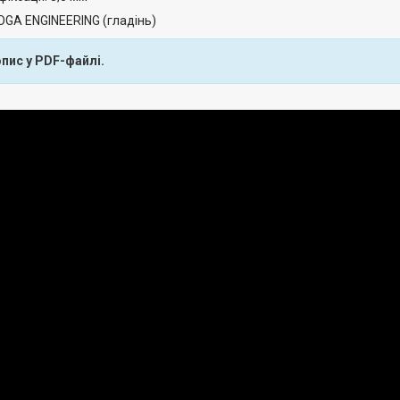
GA ENGINEERING (гладінь)
пис у PDF-файлі.