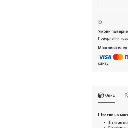
повернення тов
сайту.
Опис
Штатив на магн
Штатив шар
Довжина ш