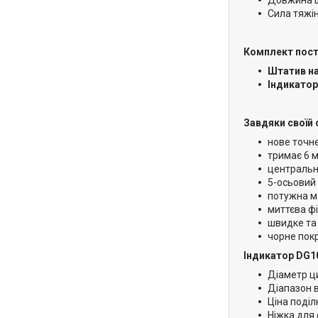
Сила тяжін
Комплект пост
Штатив на
Індикатор
Завдяки своїй 
нове точн
тримає 6 мм
центральн
5-осьовий
потужна м
миттєва ф
швидке та 
чорне пок
Індикатор DG1
Діаметр ц
Діапазон 
Ціна поділ
Ніжка для 