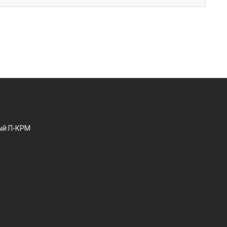
ый П-КРМ