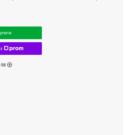
упити
 з
-98