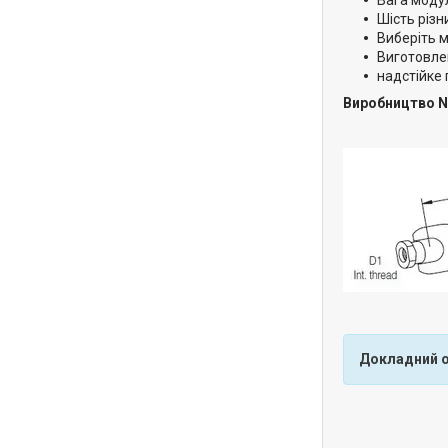
Шість різн
Виберіть 
Виготовлен
надстійке
Виробництво N
Докладний о