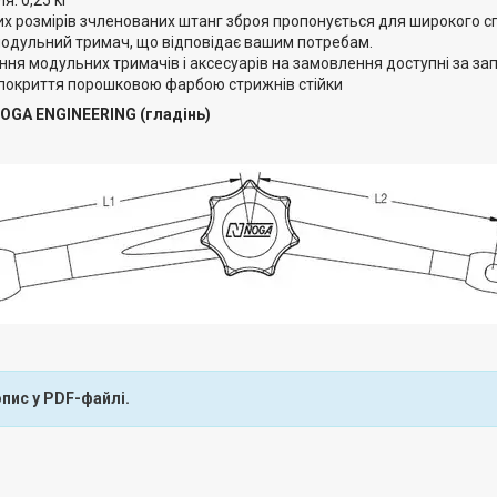
их розмірів зчленованих штанг зброя пропонується для широкого с
модульний тримач, що відповідає вашим потребам.
ня модульних тримачів і аксесуарів на замовлення доступні за запи
 покриття порошковою фарбою стрижнів стійки
OGA ENGINEERING (гладінь)
пис у PDF-файлі.