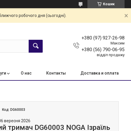
Кошик
ближчого робочого дня (сьогодні).
+380 (97) 927-26-98
Максим
+380 (56) 790-06-95
відділ продажу
уги
О нас
Контакты
Доставка и оплата
Код:
DG60003
06 вересня 2026
й тримач DG60003 NOGA Ізраїль