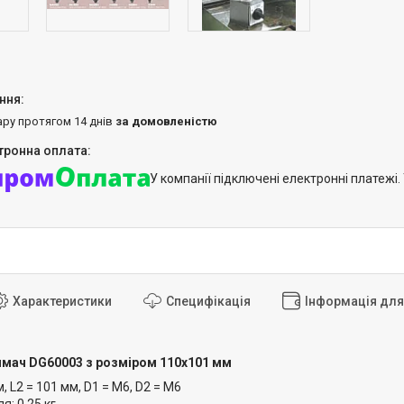
ару протягом 14 днів
за домовленістю
У компанії підключені електронні платежі
Характеристики
Специфікація
Інформація дл
мач DG60003 з розміром 110х101 мм
м, L2 = 101 мм, D1 = M6, D2 = M6
я: 0,25 кг