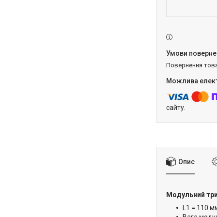
повернення тов
сайту.
Опис
Модульний три
L1 = 110 м
Вага модул