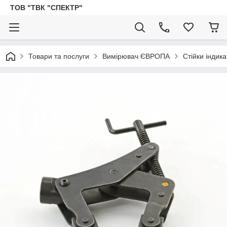
ТОВ "ТВК "СПЕКТР"
Товари та послуги
Вимірювач ЄВРОПА
Стійки індик