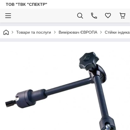
ТОВ "ТВК "СПЕКТР"
Товари та послуги
Вимірювач ЄВРОПА
Стійки індик