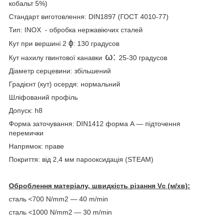
кобальт 5%)
Стандарт виготовлення: DIN1897 (ГОСТ 4010-77)
Тип: INOX - обробка нержавіючих сталей
ϕ
Кут при вершині 2
: 130 градусов
ω:
Кут нахилу гвинтової канавки
25-30 градусов
Діаметр серцевини: збільшений
Градієнт (кут) осердя: нормальний
Шліфований профіль
Допуск: h8
Форма заточування: DIN1412 форма А — підточення
перемички
Напрямок: праве
Покриття: від 2,4 мм парооксидація (STEAM)
Оброблення матеріалу, швидкість різання Vс (м/хв):
сталь <700 N/mm2 — 40 m/min
сталь <1000 N/mm2 — 30 m/min