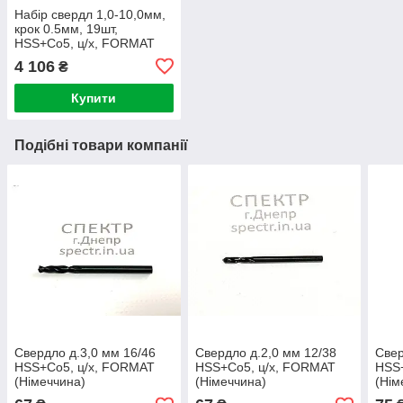
Набір свердл 1,0-10,0мм,
крок 0.5мм, 19шт,
HSS+Co5, ц/х, FORMAT
(Німеччина)
4 106
₴
Купити
Подібні товари компанії
Свердло д.3,0 мм 16/46
Свердло д.2,0 мм 12/38
Свер
HSS+Co5, ц/х, FORMAT
HSS+Co5, ц/х, FORMAT
HSS
(Німеччина)
(Німеччина)
(Нім