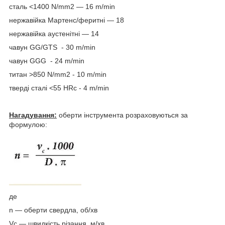
сталь <1400 N/mm2 — 16 m/min
нержавійка Мартенс/феритні — 18
нержавійка аустенітні — 14
чавун GG/GTS - 30 m/min
чавун GGG - 24 m/min
титан >850 N/mm2 - 10 m/min
тверді сталі <55 HRc - 4 m/min
Нагадування:
оберти інструмента розраховуються за
формулою:
де
n — оберти свердла, об/хв
Vc — швидкість різання, м/хв