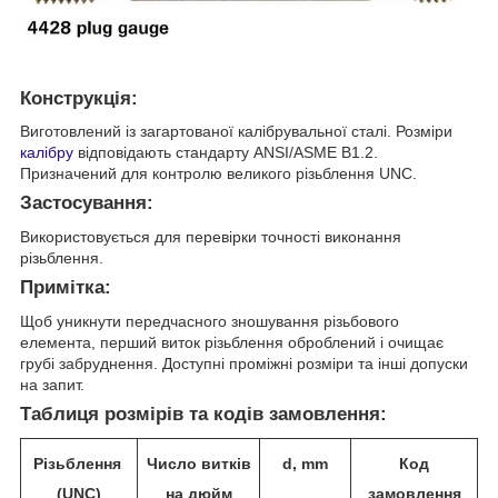
Конструкція:
Виготовлений із загартованої калібрувальної сталі. Розміри
калібру
відповідають стандарту ANSI/ASME B1.2.
Призначений для контролю великого різьблення UNC.
Застосування:
Використовується для перевірки точності виконання
різьблення.
Примітка:
Щоб уникнути передчасного зношування різьбового
елемента, перший виток різьблення оброблений і очищає
грубі забруднення. Доступні проміжні розміри та інші допуски
на запит.
Таблиця розмірів та кодів замовлення:
Різьблення
Число витків
d, mm
Код
(UNC)
на дюйм
замовлення