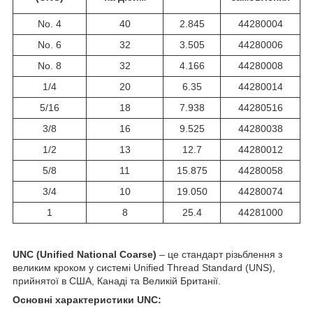
No. 4
40
2.845
44280004
No. 6
32
3.505
44280006
No. 8
32
4.166
44280008
1/4
20
6.35
44280014
5/16
18
7.938
44280516
3/8
16
9.525
44280038
1/2
13
12.7
44280012
5/8
11
15.875
44280058
3/4
10
19.050
44280074
1
8
25.4
44281000
UNC (Unified National Coarse)
– це стандарт різьблення з
великим кроком у системі Unified Thread Standard (UNS),
прийнятої в США, Канаді та Великій Британії.
Основні характеристики UNC: