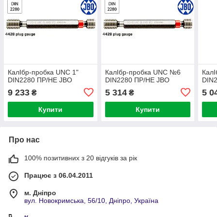
КалІбр-пробка UNC 1"
КалІбр-пробка UNC №6
Кал
DIN2280 ПР/НЕ JBO
DIN2280 ПР/НЕ JBO
DIN
9 233
5 314
5 0
₴
₴
Купити
Купити
Про нас
100% позитивних з 20 відгуків за рік
Працює з 06.04.2011
м. Дніпро
вул. Новокримська, 56/10, Дніпро, Україна