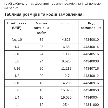
грубі забруднення. Доступні проміжні розміри та інші допуски
на запит.
Таблиця розмірів та кодів замовлення:
Різьблення
Число
d, mm
Код
(UNF)
витків на
замовлення
дюйм
No. 10
32
4.826
44340010
1/4
28
6.35
44340014
5/16
24
7.938
44340516
3/8
24
9.525
44340038
7/16
20
11.113
44340716
1/2
20
12.7
44340012
9/16
18
14.288
44340916
5/8
18
15.875
44340058
3/4
16
19.050
44340034
1
12
25.4
44341000