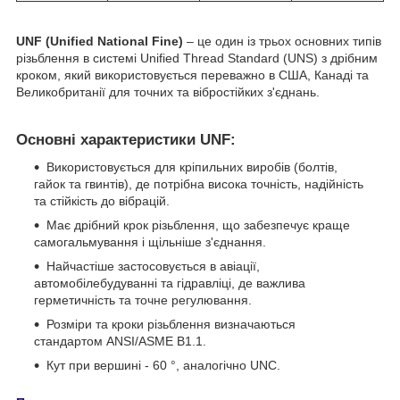
UNF (Unified National Fine)
– це один із трьох основних типів
різьблення в системі Unified Thread Standard (UNS) з дрібним
кроком, який використовується переважно в США, Канаді та
Великобританії для точних та вібростійких з'єднань.
Основні характеристики UNF:
Використовується для кріпильних виробів (болтів,
гайок та гвинтів), де потрібна висока точність, надійність
та стійкість до вібрацій.
Має дрібний крок різьблення, що забезпечує краще
самогальмування і щільніше з'єднання.
Найчастіше застосовується в авіації,
автомобілебудуванні та гідравліці, де важлива
герметичність та точне регулювання.
Розміри та кроки різьблення визначаються
стандартом ANSI/ASME B1.1.
Кут при вершині - 60 °, аналогічно UNC.