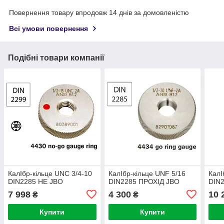
Повернення товару впродовж 14 днів за домовленістю
Всі умови повернення
Подібні товари компанії
КалІбр-кільце UNC 3/4-10
КалІбр-кільце UNF 5/16
КалІ
DIN2285 НЕ JBO
DIN2285 ПРОХІД JBO
DIN
7 998
4 300
10 
₴
₴
Купити
Купити