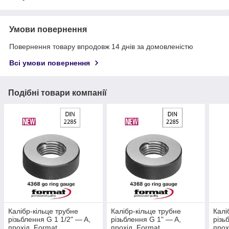
Умови повернення
Повернення товару впродовж 14 днів за домовленістю
Всі умови повернення
Подібні товари компанії
Калібр-кільце трубне
Калібр-кільце трубне
Калі
різьблення G 1 1/2" — A,
різьблення G 1" — A,
різь
прохід, Format
прохід, Format
прох