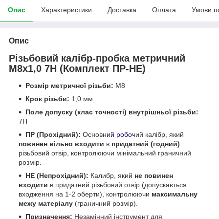
Опис
Характеристики
Доставка
Оплата
Умови п
Опис
Різьбовий калібр-пробка метричний
М8х1,0 7H (Комплект ПР-НЕ)
Розмір метричної різьби:
М8
Крок різьби:
1,0 мм
Поле допуску (клас точності) внутрішньої різьби:
7H
ПР (Прохідний):
Основни
й робо
чий калібр, який
повинен вільно входити
в
придатний (годний)
різьбовий отвір, контролюючи мінімальний граничний
розмір.
НЕ (Непрохідний):
Калибр, який
не повинен
входити
в придатний різьбовий отвір (допускається
входження на 1-2 оберти), контролюючи
максимальну
межу матеріалу
(граничний розмір).
Призначення:
Незамінний інструмент для