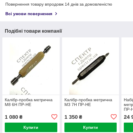
Повернення товару впродовж 14 днів за домовленістю
Всі умови повернення
Подібні товари компанії
Калібр-пробка метрична
Калібр-пробка метрична
Набі
М8 6H ПР-НЕ
М3 7H ПР-НЕ
мет
ПР-
1 080
1 350
24 
₴
₴
Купити
Купити