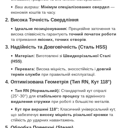
Ваш виграш:
Мінімум спеціалізованих свердел
—
економія коштів та часу.
2.
Висока Точність Свердління
Ідеальне позиціонування:
Прецизійне заточення та
висока співвісність гарантують
точний початок роботи
та отримання
якісних, точних отворів
.
3.
Надійність та Довговічність (Сталь HSS)
Матеріал:
Виготовлені зі
Швидкорізальної Сталі
(HSS)
.
Перевага:
Висока міцність, зносостійкість і
довгий
термін служби
при правильній експлуатації.
4.
Оптимізована Геометрія (Тип RN, Кут 118°)
Тип RN (Нормальний):
Стандартний кут спіралі
(25°-30°) для
стабільного процесу
та відмінного
видалення стружки
при роботі з більшістю металів.
Кут при вершині 118°:
Класичний універсальний кут,
що забезпечує
високу міцність різальної кромки
та
стійкість до ударних навантажень.
5.
Обробка Поверхні (Steam)