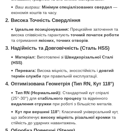
Ваш виграш:
Мінімум спеціалізованих свердел
—
економія коштів та часу.
2.
Висока Точність Свердління
Ідеальне позиціонування:
Прецизійне заточення та
висока співвісність гарантують
точний початок роботи
та отримання
якісних, точних отворів
.
3.
Надійність та Довговічність (Сталь HSS)
Матеріал:
Виготовлені зі
Швидкорізальної Сталі
(HSS)
.
Перевага:
Висока міцність, зносостійкість і
довгий
термін служби
при правильній експлуатації.
4.
Оптимізована Геометрія (Тип RN, Кут 118°)
Тип RN (Нормальний):
Стандартний кут спіралі
(25°-30°) для
стабільного процесу
та відмінного
видалення стружки
при роботі з більшістю металів.
Кут при вершині 118°:
Класичний універсальний кут,
що забезпечує
високу міцність різальної кромки
та
стійкість до ударних навантажень.
5.
Обробка Поверхні (Steam)