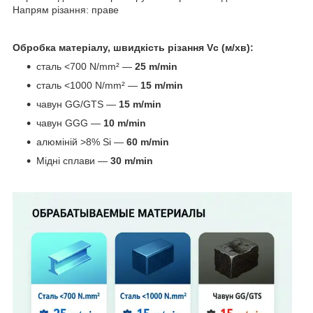
Напрям різання: праве
Обробка матеріалу, швидкість різання Vc (м/хв):
сталь <700 N/mm² —
25 m/min
сталь <1000 N/mm² —
15 m/min
чавун GG/GTS —
15 m/min
чавун GGG —
10 m/min
алюміній >8% Si —
60 m/min
Мідні сплави —
30 m/min