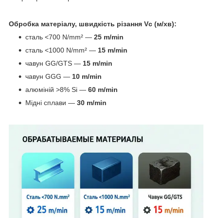
Обробка матеріалу, швидкість різання Vc (м/хв):
сталь <700 N/mm² —
25 m/min
сталь <1000 N/mm² —
15 m/min
чавун GG/GTS —
15 m/min
чавун GGG —
10 m/min
алюміній >8% Si —
60 m/min
Мідні сплави —
30 m/min