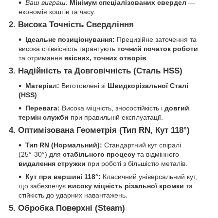
Ваш виграш:
Мінімум спеціалізованих свердел
—
економія коштів та часу.
2.
Висока Точність Свердління
Ідеальне позиціонування:
Прецизійне заточення та
висока співвісність гарантують
точний початок роботи
та отримання
якісних, точних отворів
.
3.
Надійність та Довговічність (Сталь HSS)
Матеріал:
Виготовлені зі
Швидкорізальної Сталі
(HSS)
.
Перевага:
Висока міцність, зносостійкість і
довгий
термін служби
при правильній експлуатації.
4.
Оптимізована Геометрія (Тип RN, Кут 118°)
Тип RN (Нормальний):
Стандартний кут спіралі
(25°-30°) для
стабільного процесу
та відмінного
видалення стружки
при роботі з більшістю металів.
Кут при вершині 118°:
Класичний універсальний кут,
що забезпечує
високу міцність різальної кромки
та
стійкість до ударних навантажень.
5.
Обробка Поверхні (Steam)