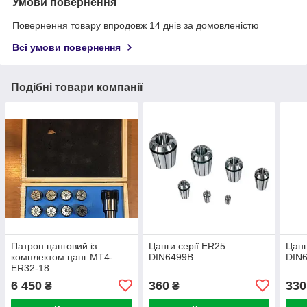
Умови повернення
Повернення товару впродовж 14 днів за домовленістю
Всі умови повернення
Подібні товари компанії
Патрон цанговий із
Цанги серії ER25
Цанг
комплектом цанг MT4-
DIN6499B
DIN
ER32-18
6 450
360
330
₴
₴