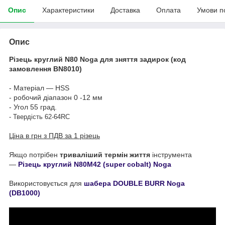
Опис
Характеристики
Доставка
Оплата
Умови п
Опис
Різець круглий N80 Noga для зняття задирок (код
замовлення BN8010)
- Матеріал — HSS
- робочий діапазон 0 -12 мм
- Угол 55 град.
-
Твердість 62-64RC
Ціна в грн з ПДВ за 1 різець
Якщо потрібен
триваліший термін життя
інструмента
—
Різець круглий N80M42 (super cobalt) Noga
Використовується для
шабера DOUBLE BURR Noga
(DB1000)