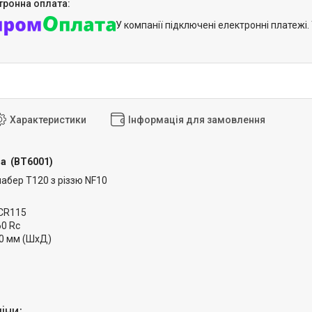
У компанії підключені електронні платежі
Характеристики
Інформація для замовлення
a (BT6001)
абер T120 з різзю NF10
 CR115
60 Rc
0 мм (ШхД)
іни: