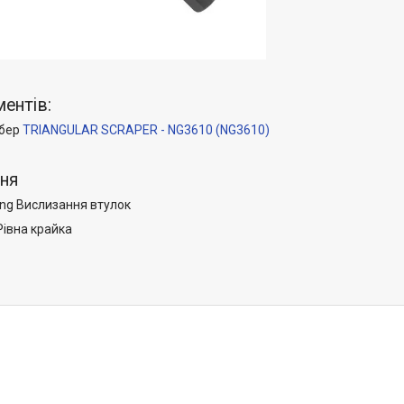
ентів:
абер
TRIANGULAR SCRAPER - NG3610 (NG3610)
ня
Вислизання втулок
івна крайка