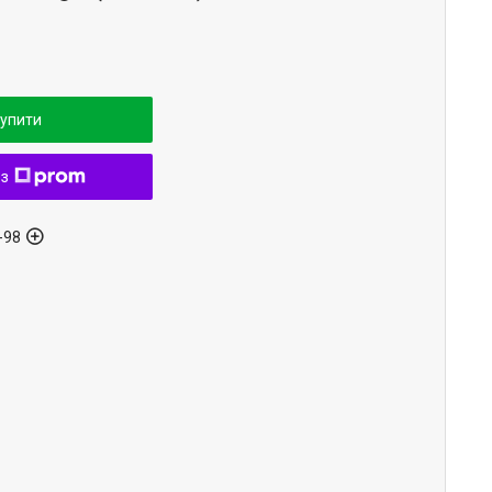
упити
 з
-98