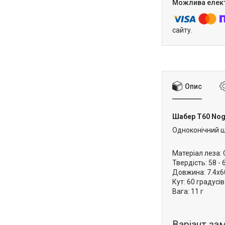
сайту.
Опис
Шабер Т60 Nog
Одноконічний ш
Матеріал леза:
Твердість: 58 - 
Довжина: 7.4x6
Кут: 60 градусів
Вага: 11 г
Варіант зам