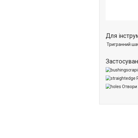
Для інструм
Тригранний ш
Застосуван
Р
Отвори