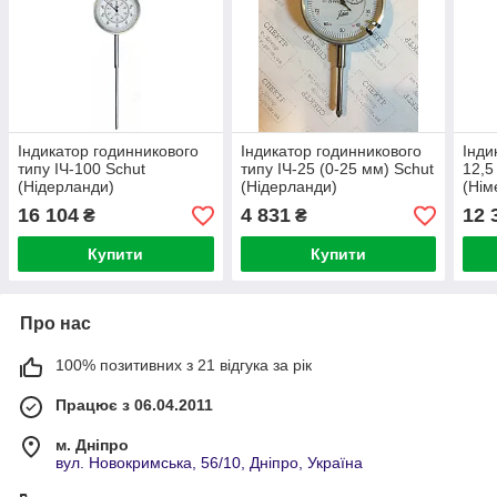
Індикатор годинникового
Індикатор годинникового
Інди
типу ІЧ-100 Schut
типу ІЧ-25 (0-25 мм) Schut
12,5
(Нідерланди)
(Нідерланди)
(Нім
16 104
4 831
12 
₴
₴
Купити
Купити
Про нас
100% позитивних з 21 відгука за рік
Працює з 06.04.2011
м. Дніпро
вул. Новокримська, 56/10, Дніпро, Україна