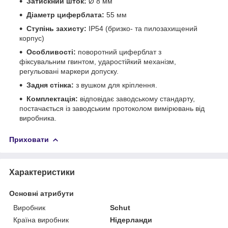
Затискний шток:
Ø 8 мм
Діаметр циферблата:
55 мм
Ступінь захисту:
IP54 (бризко- та пилозахищений
корпус)
Особливості:
поворотний циферблат з
фіксувальним гвинтом, ударостійкий механізм,
регульовані маркери допуску.
Задня стінка:
з вушком для кріплення.
Комплектація:
відповідає заводському стандарту,
постачається із заводським протоколом вимірювань від
виробника.
Приховати
Характеристики
Основні атрибути
Виробник
Schut
Країна виробник
Нідерланди