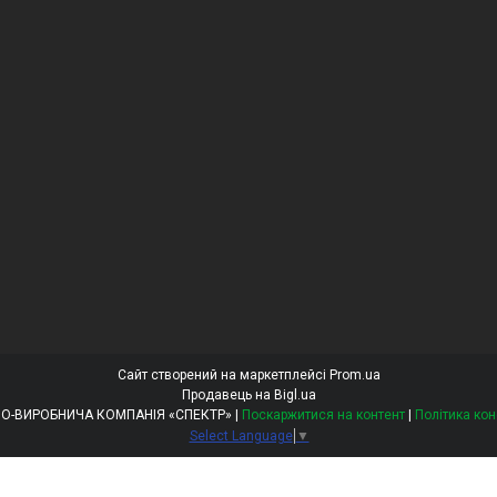
Сайт створений на маркетплейсі
Prom.ua
Продавець на Bigl.ua
ТОВ «ТОРГОВО-ВИРОБНИЧА КОМПАНІЯ «СПЕКТР» |
Поскаржитися на контент
|
Політика кон
Select Language
▼