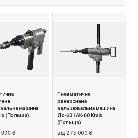
тична
Пневматична
ивна
реверсивна
вальна машина
вальцювальна машина
ais (Польща)
До-60 і AK-60 Krais
(Польща)
 000 ₴
від 275 000 ₴