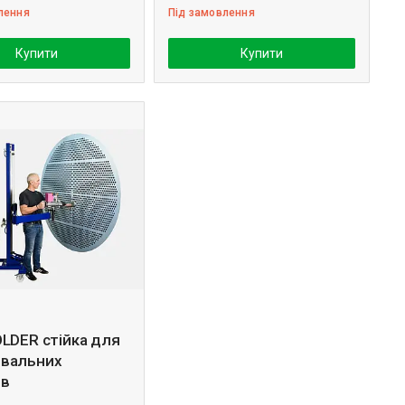
лення
Під замовлення
Купити
Купити
LDER стійка для
вальних
ів