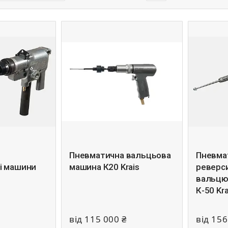
Пневматична вальцьова
Пневма
і машини
машина К20 Krais
реверс
вальцю
К-50 Kr
від 115 000 ₴
від 156