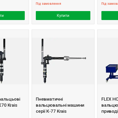
Під замовлення
Під замов
ти
Купити
вальцьові
Пневматичні
FLEX HO
К70 Krais
вальцювальні машини
вальцю
серії К-77 Krais
привод