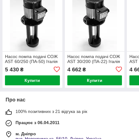
Насос помпа подачі СОЖ
Насос помпа подачі СОЖ
Нас
AST 60/250 (ПА-50) Італія
AST 30/200 (ПА-22) Італія
AST 
5 430
4 662
4 6
₴
₴
Купити
Купити
Про нас
100% позитивних з 21 відгука за рік
Працює з 06.04.2011
м. Дніпро
вул. Новокримська, 56/10, Дніпро, Україна