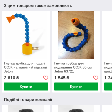
З цим товаром також замовляють
Гнучка трубка для подачі
Гнучка трубка для
Гнуч
СОЖ на магнітній підставі
подавання СОЖ 50 см
под
Jeton
Jeton 63721
шліф
285
2 610
1 545
1 3
₴
₴
Купити
Купити
Подібні товари компанії